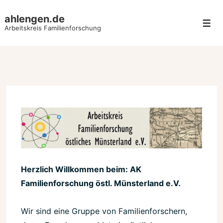
↓
ahlengen.de
Zum
Men
Arbeitskreis Familienforschung
Inhalt
Herzlich Willkommen beim: AK
Familienforschung östl. Münsterland e.V.
Wir sind eine Gruppe von Familienforschern,