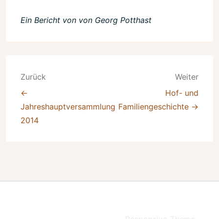
Ein Bericht von von Georg Potthast
Beitragsnavigation
Zurück
Weiter
←
Hof- und
Jahreshauptversammlung
Familiengeschichte →
2014
Copyright © 2026
Ak Familienforschung östliches