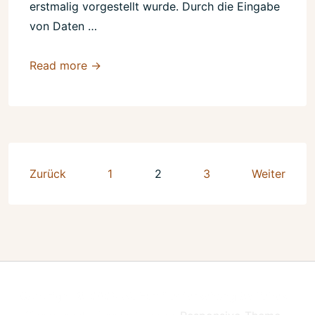
erstmalig vorgestellt wurde. Durch die Eingabe
von Daten …
Familienbuch
Read more →
5.0
Seitennummerierung
Zurück
1
2
3
Weiter
der
Beiträge
Copyright © 2026
Ak Familienforschung östliches