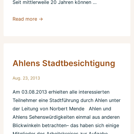
Seit mittlerweile 20 Jahren können …
Unser
Read more →
Aussentermin
am
14.09.2013
Ahlens Stadtbesichtigung
Aug. 23, 2013
Am 03.08.2013 erhielten alle interessierten
Teilnehmer eine Stadtführung durch Ahlen unter
der Leitung von Norbert Mende Ahlen und
Ahlens Sehenswürdigkeiten einmal aus anderen
Blickwinkeln betrachten– das haben sich einige
Mitglieder des Arbeitskreises zur Aufgabe