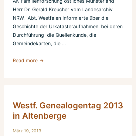
AK Familienforschung östliches Münsterland
Herr Dr. Gerald Kreucher vom Landesarchiv
NRW, Abt. Westfalen informierte über die
Geschichte der Urkatasteraufnahmen, bei deren
Durchführung die Quellenkunde, die
Gemeindekarten, die …
Urkataster,
Read more →
eine
Quelle
zur
Heimat-
und
Westf. Genealogentag 2013
Familienforschung
in Altenberge
März 19, 2013